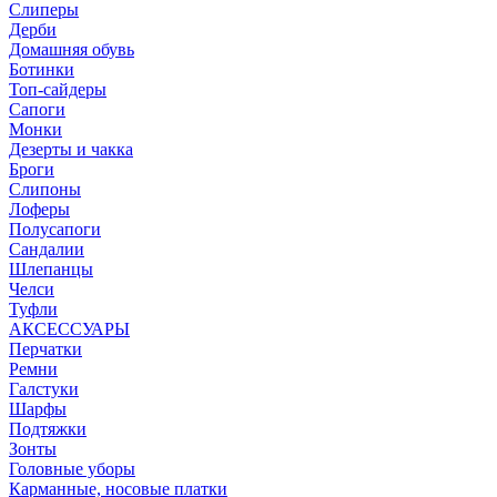
Слиперы
Дерби
Домашняя обувь
Ботинки
Топ-сайдеры
Сапоги
Монки
Дезерты и чакка
Броги
Слипоны
Лоферы
Полусапоги
Сандалии
Шлепанцы
Челси
Туфли
АКСЕССУАРЫ
Перчатки
Ремни
Галстуки
Шарфы
Подтяжки
Зонты
Головные уборы
Карманные, носовые платки