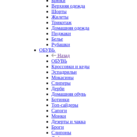
Брюки
Верхняя одежда
Шорты
Жилеты
Трикотаж
Домашняя одежда
Пиджаки
Белье
Рубашки
ОБУВЬ
Назад
ОБУВЬ
Кроссовки и кеды
Эспадрильи
Мокасины
Слиперы
Дерби
Домашняя обувь
Ботинки
Топ-сайдеры
Сапоги
Монки
Дезерты и чакка
Броги
Слипоны