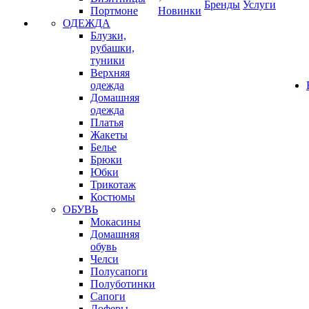
Бренды
Услуги
Портмоне
Новинки
ОДЕЖДА
Блузки,
рубашки,
туники
Верхняя
одежда
Домашняя
одежда
Платья
Жакеты
Белье
Брюки
Юбки
Трикотаж
Костюмы
ОБУВЬ
Мокасины
Домашняя
обувь
Челси
Полусапоги
Полуботинки
Сапоги
Лоферы