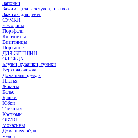
Запонки
Зажимы для галстуков, платков
Зажимы для денег
СУМКИ
Чемоданы
Портфели
Ключницы
Визитницы
Портмоне
ДЛЯ ЖЕНЩИН
ОДЕЖДА
Блузки, рубашки, туники
Верхняя одежда
Домашняя одежда
Платья
Жакеты
Белье
Брюки
Юбки
Трикотаж
Костюмы
ОБУВЬ
Мокасины
Домашняя обувь
Челси