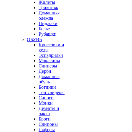
Жилеты
Трикотаж
Домашняя
одежда
Пиджаки
Белье
Рубашки
ОБУВЬ
Кроссовки и
кеды
Эспадрильи
Мокасины
Слиперы
Дерби
Домашняя
обувь
Ботинки
Топ-сайдеры
Сапоги
Монки
Дезерты и
чакка
Броги
Слипоны
Лоферы