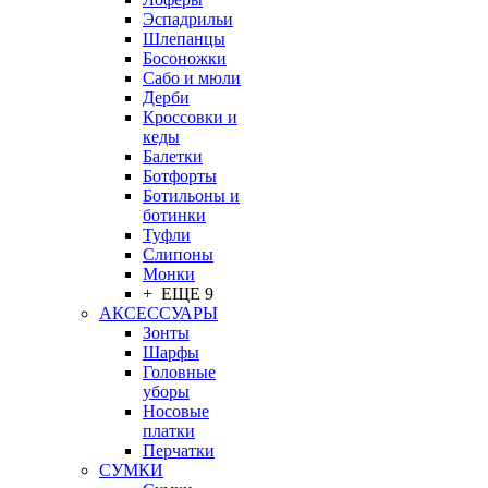
Эспадрильи
Шлепанцы
Босоножки
Сабо и мюли
Дерби
Кроссовки и
кеды
Балетки
Ботфорты
Ботильоны и
ботинки
Туфли
Слипоны
Монки
+ ЕЩЕ 9
АКСЕССУАРЫ
Зонты
Шарфы
Головные
уборы
Носовые
платки
Перчатки
СУМКИ