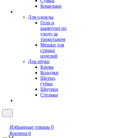
Сумки
Кошельки
Для одежды
Гели и
шампуни по
уходу за
трикотажем
Мешки для
стирки
изделий
Для обуви
Крема
Колодки
Щетки,
губки
Шнурки
Стельки
Избранные товары
0
Корзина
0