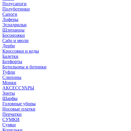
Полусапоги
Полуботинки
Сапоги
Лоферы
Эспадрильи
Шлепанцы
Босоножки
Сабо и мюли
Дерби
Кроссовки и кеды
Балетки
Ботфорты
Ботильоны и ботинки
Туфли
Слипоны
Монки
АКСЕССУАРЫ
Зонты
Шарфы
Головные уборы
Носовые платки
Перчатки
СУМКИ
Сумки
Кошельки