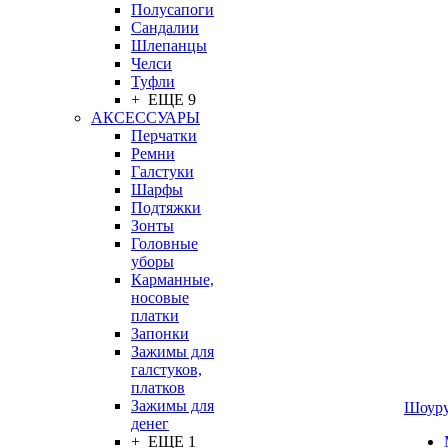
Полусапоги
Сандалии
Шлепанцы
Челси
Туфли
+ ЕЩЕ 9
АКСЕССУАРЫ
Перчатки
Ремни
Галстуки
Шарфы
Подтяжки
Зонты
Головные
уборы
Карманные,
носовые
платки
Запонки
Зажимы для
галстуков,
платков
Зажимы для
Шоур
денег
+ ЕЩЕ 1