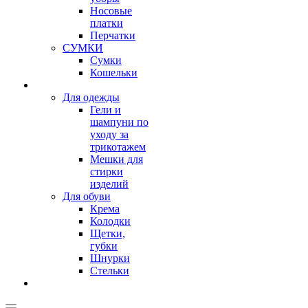
Носовые
платки
Перчатки
СУМКИ
Сумки
Кошельки
Для одежды
Гели и
шампуни по
уходу за
трикотажем
Мешки для
стирки
изделий
Для обуви
Крема
Колодки
Щетки,
губки
Шнурки
Стельки