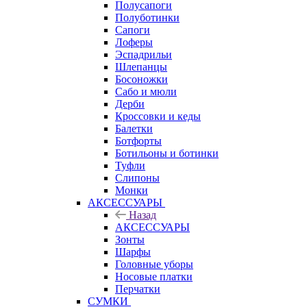
Полусапоги
Полуботинки
Сапоги
Лоферы
Эспадрильи
Шлепанцы
Босоножки
Сабо и мюли
Дерби
Кроссовки и кеды
Балетки
Ботфорты
Ботильоны и ботинки
Туфли
Слипоны
Монки
АКСЕССУАРЫ
Назад
АКСЕССУАРЫ
Зонты
Шарфы
Головные уборы
Носовые платки
Перчатки
СУМКИ