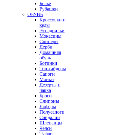
Белье
Рубашки
ОБУВЬ
Кроссовки и
кеды
Эспадрильи
Мокасины
Слиперы
Дерби
Домашняя
обувь
Ботинки
Топ-сайдеры
Сапоги
Монки
Дезерты и
чакка
Броги
Слипоны
Лоферы
Полусапоги
Сандалии
Шлепанцы
Челси
Туфли