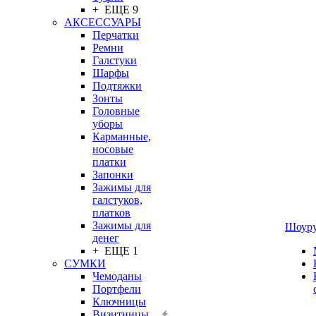
+ ЕЩЕ 9
АКСЕССУАРЫ
Перчатки
Ремни
Галстуки
Шарфы
Подтяжки
Зонты
Головные
уборы
Карманные,
носовые
платки
Запонки
Зажимы для
галстуков,
платков
Зажимы для
Шоур
денег
+ ЕЩЕ 1
СУМКИ
Чемоданы
Портфели
Ключницы
Визитницы