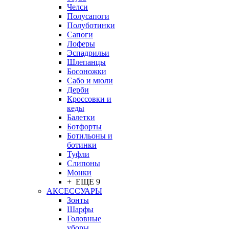
Челси
Полусапоги
Полуботинки
Сапоги
Лоферы
Эспадрильи
Шлепанцы
Босоножки
Сабо и мюли
Дерби
Кроссовки и
кеды
Балетки
Ботфорты
Ботильоны и
ботинки
Туфли
Слипоны
Монки
+ ЕЩЕ 9
АКСЕССУАРЫ
Зонты
Шарфы
Головные
уборы