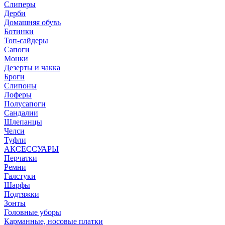
Слиперы
Дерби
Домашняя обувь
Ботинки
Топ-сайдеры
Сапоги
Монки
Дезерты и чакка
Броги
Слипоны
Лоферы
Полусапоги
Сандалии
Шлепанцы
Челси
Туфли
АКСЕССУАРЫ
Перчатки
Ремни
Галстуки
Шарфы
Подтяжки
Зонты
Головные уборы
Карманные, носовые платки