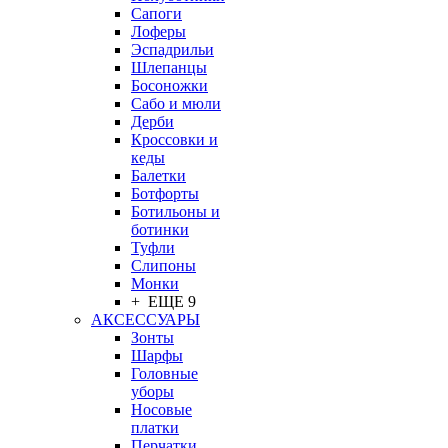
Сапоги
Лоферы
Эспадрильи
Шлепанцы
Босоножки
Сабо и мюли
Дерби
Кроссовки и
кеды
Балетки
Ботфорты
Ботильоны и
ботинки
Туфли
Слипоны
Монки
+ ЕЩЕ 9
АКСЕССУАРЫ
Зонты
Шарфы
Головные
уборы
Носовые
платки
Перчатки