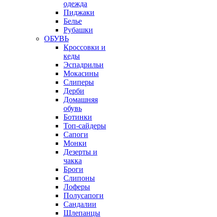
одежда
Пиджаки
Белье
Рубашки
ОБУВЬ
Кроссовки и
кеды
Эспадрильи
Мокасины
Слиперы
Дерби
Домашняя
обувь
Ботинки
Топ-сайдеры
Сапоги
Монки
Дезерты и
чакка
Броги
Слипоны
Лоферы
Полусапоги
Сандалии
Шлепанцы