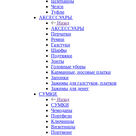
Шлепанцы
Челси
Туфли
АКСЕССУАРЫ
Назад
АКСЕССУАРЫ
Перчатки
Ремни
Галстуки
Шарфы
Подтяжки
Зонты
Головные уборы
Карманные, носовые платки
Запонки
Зажимы для галстуков, платков
Зажимы для денег
СУМКИ
Назад
СУМКИ
Чемоданы
Портфели
Ключницы
Визитницы
Портмоне