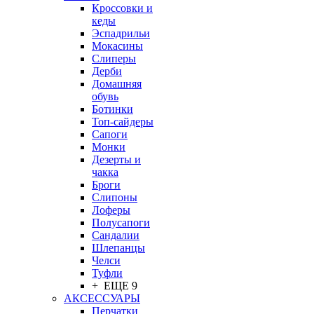
Кроссовки и
кеды
Эспадрильи
Мокасины
Слиперы
Дерби
Домашняя
обувь
Ботинки
Топ-сайдеры
Сапоги
Монки
Дезерты и
чакка
Броги
Слипоны
Лоферы
Полусапоги
Сандалии
Шлепанцы
Челси
Туфли
+ ЕЩЕ 9
АКСЕССУАРЫ
Перчатки