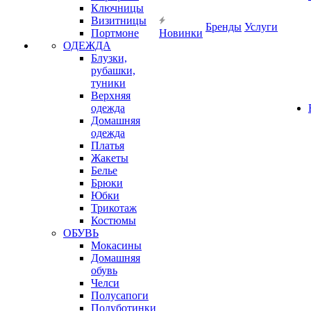
Ключницы
Визитницы
Бренды
Услуги
Портмоне
Новинки
ОДЕЖДА
Блузки,
рубашки,
туники
Верхняя
одежда
Домашняя
одежда
Платья
Жакеты
Белье
Брюки
Юбки
Трикотаж
Костюмы
ОБУВЬ
Мокасины
Домашняя
обувь
Челси
Полусапоги
Полуботинки