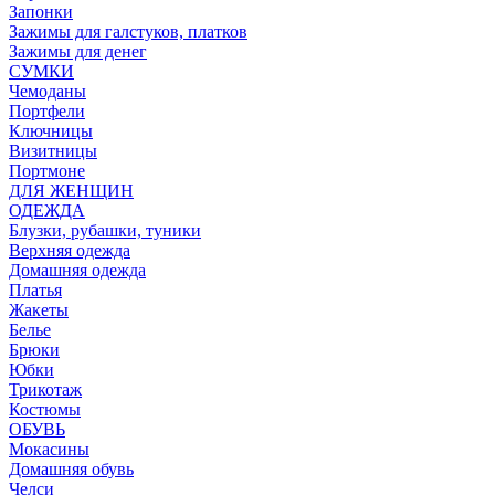
Запонки
Зажимы для галстуков, платков
Зажимы для денег
СУМКИ
Чемоданы
Портфели
Ключницы
Визитницы
Портмоне
ДЛЯ ЖЕНЩИН
ОДЕЖДА
Блузки, рубашки, туники
Верхняя одежда
Домашняя одежда
Платья
Жакеты
Белье
Брюки
Юбки
Трикотаж
Костюмы
ОБУВЬ
Мокасины
Домашняя обувь
Челси