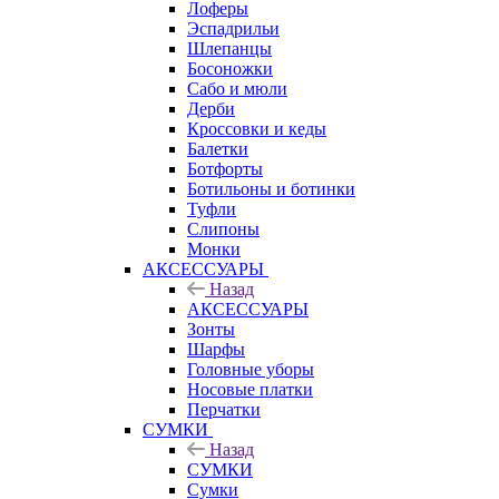
Лоферы
Эспадрильи
Шлепанцы
Босоножки
Сабо и мюли
Дерби
Кроссовки и кеды
Балетки
Ботфорты
Ботильоны и ботинки
Туфли
Слипоны
Монки
АКСЕССУАРЫ
Назад
АКСЕССУАРЫ
Зонты
Шарфы
Головные уборы
Носовые платки
Перчатки
СУМКИ
Назад
СУМКИ
Сумки