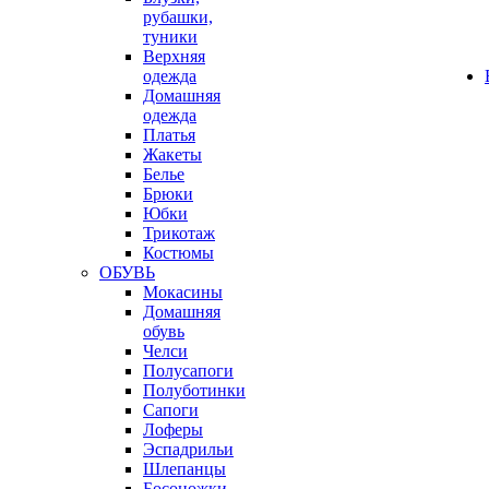
рубашки,
туники
Верхняя
одежда
Домашняя
одежда
Платья
Жакеты
Белье
Брюки
Юбки
Трикотаж
Костюмы
ОБУВЬ
Мокасины
Домашняя
обувь
Челси
Полусапоги
Полуботинки
Сапоги
Лоферы
Эспадрильи
Шлепанцы
Босоножки