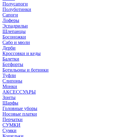
Полусапоги
Полуботинки
Сапоги
Лоферы
Эспадрильи
Шлепанцы
Босоножки
Сабо и мюли
Дерби
Кроссовки и кеды
Балетки
Ботфорты
Ботильоны и ботинки
Туфли
Слипоны
Монки
АКСЕССУАРЫ
Зонты
Шарфы
Головные уборы
Носовые платки
Перчатки
СУМКИ
Сумки
Кошельки