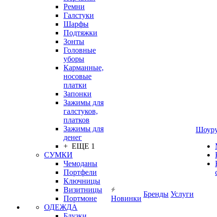
Ремни
Галстуки
Шарфы
Подтяжки
Зонты
Головные
уборы
Карманные,
носовые
платки
Запонки
Зажимы для
галстуков,
платков
Зажимы для
Шоур
денег
+ ЕЩЕ 1
СУМКИ
Чемоданы
Портфели
Ключницы
Визитницы
Бренды
Услуги
Портмоне
Новинки
ОДЕЖДА
Блузки,