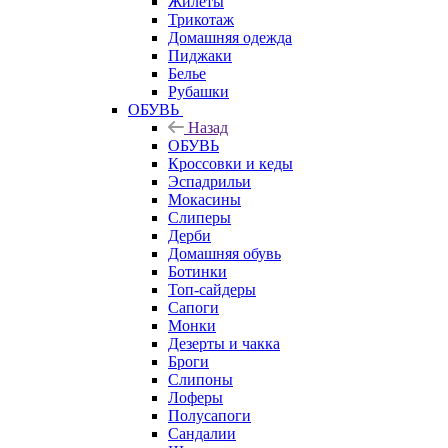
Жилеты
Трикотаж
Домашняя одежда
Пиджаки
Белье
Рубашки
ОБУВЬ
Назад
ОБУВЬ
Кроссовки и кеды
Эспадрильи
Мокасины
Слиперы
Дерби
Домашняя обувь
Ботинки
Топ-сайдеры
Сапоги
Монки
Дезерты и чакка
Броги
Слипоны
Лоферы
Полусапоги
Сандалии