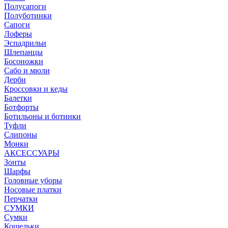
Полусапоги
Полуботинки
Сапоги
Лоферы
Эспадрильи
Шлепанцы
Босоножки
Сабо и мюли
Дерби
Кроссовки и кеды
Балетки
Ботфорты
Ботильоны и ботинки
Туфли
Слипоны
Монки
АКСЕССУАРЫ
Зонты
Шарфы
Головные уборы
Носовые платки
Перчатки
СУМКИ
Сумки
Кошельки