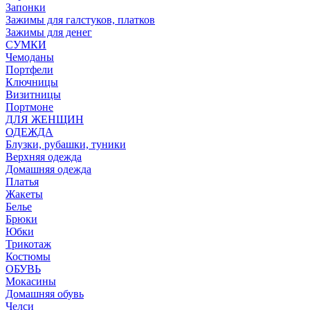
Запонки
Зажимы для галстуков, платков
Зажимы для денег
СУМКИ
Чемоданы
Портфели
Ключницы
Визитницы
Портмоне
ДЛЯ ЖЕНЩИН
ОДЕЖДА
Блузки, рубашки, туники
Верхняя одежда
Домашняя одежда
Платья
Жакеты
Белье
Брюки
Юбки
Трикотаж
Костюмы
ОБУВЬ
Мокасины
Домашняя обувь
Челси