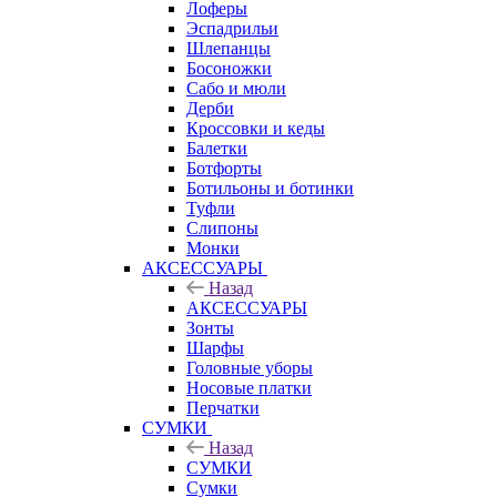
Лоферы
Эспадрильи
Шлепанцы
Босоножки
Сабо и мюли
Дерби
Кроссовки и кеды
Балетки
Ботфорты
Ботильоны и ботинки
Туфли
Слипоны
Монки
АКСЕССУАРЫ
Назад
АКСЕССУАРЫ
Зонты
Шарфы
Головные уборы
Носовые платки
Перчатки
СУМКИ
Назад
СУМКИ
Сумки