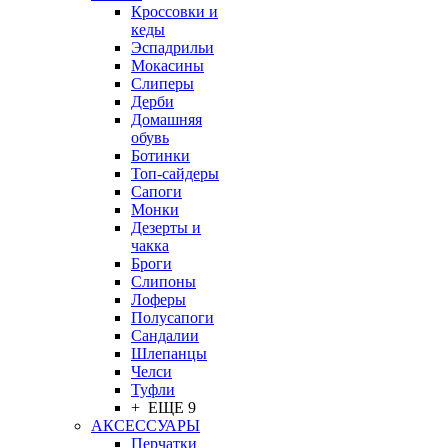
Кроссовки и
кеды
Эспадрильи
Мокасины
Слиперы
Дерби
Домашняя
обувь
Ботинки
Топ-сайдеры
Сапоги
Монки
Дезерты и
чакка
Броги
Слипоны
Лоферы
Полусапоги
Сандалии
Шлепанцы
Челси
Туфли
+ ЕЩЕ 9
АКСЕССУАРЫ
Перчатки