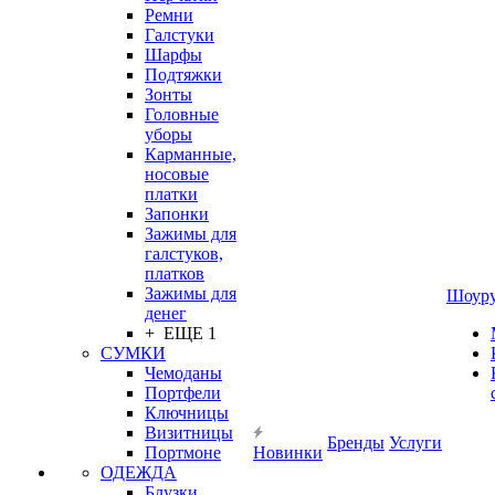
Ремни
Галстуки
Шарфы
Подтяжки
Зонты
Головные
уборы
Карманные,
носовые
платки
Запонки
Зажимы для
галстуков,
платков
Зажимы для
Шоур
денег
+ ЕЩЕ 1
СУМКИ
Чемоданы
Портфели
Ключницы
Визитницы
Бренды
Услуги
Портмоне
Новинки
ОДЕЖДА
Блузки,