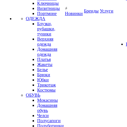
Ключницы
Визитницы
Бренды
Услуги
Портмоне
Новинки
ОДЕЖДА
Блузки,
рубашки,
туники
Верхняя
одежда
Домашняя
одежда
Платья
Жакеты
Белье
Брюки
Юбки
Трикотаж
Костюмы
ОБУВЬ
Мокасины
Домашняя
обувь
Челси
Полусапоги
Полуботинки