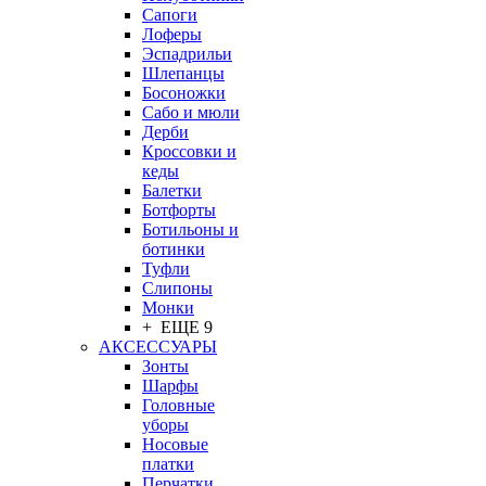
Сапоги
Лоферы
Эспадрильи
Шлепанцы
Босоножки
Сабо и мюли
Дерби
Кроссовки и
кеды
Балетки
Ботфорты
Ботильоны и
ботинки
Туфли
Слипоны
Монки
+ ЕЩЕ 9
АКСЕССУАРЫ
Зонты
Шарфы
Головные
уборы
Носовые
платки
Перчатки