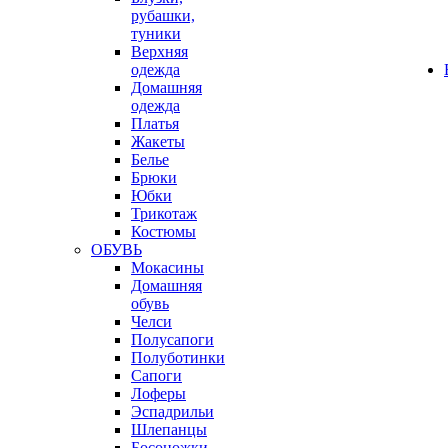
рубашки,
туники
Верхняя
одежда
Домашняя
одежда
Платья
Жакеты
Белье
Брюки
Юбки
Трикотаж
Костюмы
ОБУВЬ
Мокасины
Домашняя
обувь
Челси
Полусапоги
Полуботинки
Сапоги
Лоферы
Эспадрильи
Шлепанцы
Босоножки