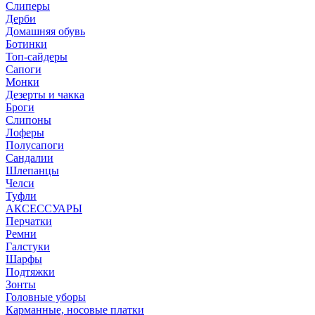
Слиперы
Дерби
Домашняя обувь
Ботинки
Топ-сайдеры
Сапоги
Монки
Дезерты и чакка
Броги
Слипоны
Лоферы
Полусапоги
Сандалии
Шлепанцы
Челси
Туфли
АКСЕССУАРЫ
Перчатки
Ремни
Галстуки
Шарфы
Подтяжки
Зонты
Головные уборы
Карманные, носовые платки