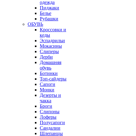
одежда
Пиджаки
Белье
Рубашки
ОБУВЬ
Кроссовки и
кеды
Эспадрильи
Мокасины
Слиперы
Дерби
Домашняя
обувь
Ботинки
Топ-сайдеры
Сапоги
Монки
Дезерты и
чакка
Броги
Слипоны
Лоферы
Полусапоги
Сандалии
Шлепанцы