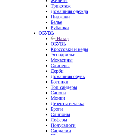
Жилеты
Трикотаж
Домашняя одежда
Пиджаки
Белье
Рубашки
ОБУВЬ
Назад
ОБУВЬ
Кроссовки и кеды
Эспадрильи
Мокасины
Слиперы
Дерби
Домашняя обувь
Ботинки
Топ-сайдеры
Сапоги
Монки
Дезерты и чакка
Броги
Слипоны
Лоферы
Полусапоги
Сандалии