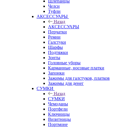
Шлепанцы
Челси
Туфли
АКСЕССУАРЫ
Назад
АКСЕССУАРЫ
Перчатки
Ремни
Галстуки
Шарфы
Подтяжки
Зонты
Головные уборы
Карманные, носовые платки
Запонки
Зажимы для галстуков, платков
Зажимы для денег
СУМКИ
Назад
СУМКИ
Чемоданы
Портфели
Ключницы
Визитницы
Портмоне