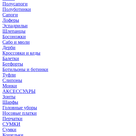
Полусапоги
Полуботинки
Сапоги
Лоферы
Эспадрильи
Шлепанцы
Босоножки
Сабо и мюли
Дерби
Кроссовки и кеды
Балетки
Ботфорты
Ботильоны и ботинки
Туфли
Слипоны
Монки
АКСЕССУАРЫ
Зонты
Шарфы
Головные уборы
Носовые платки
Перчатки
СУМКИ
Сумки
Кошельки