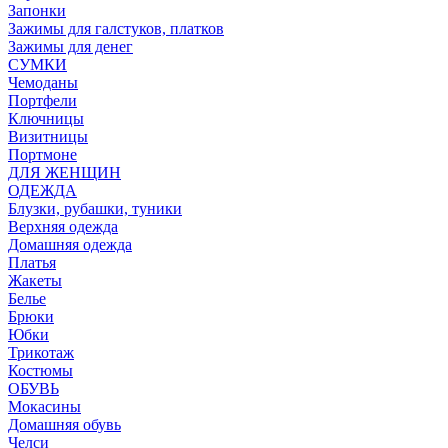
Запонки
Зажимы для галстуков, платков
Зажимы для денег
СУМКИ
Чемоданы
Портфели
Ключницы
Визитницы
Портмоне
ДЛЯ ЖЕНЩИН
ОДЕЖДА
Блузки, рубашки, туники
Верхняя одежда
Домашняя одежда
Платья
Жакеты
Белье
Брюки
Юбки
Трикотаж
Костюмы
ОБУВЬ
Мокасины
Домашняя обувь
Челси