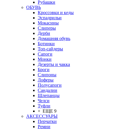
Рубашки
ОБУВЬ
Кроссовки и кеды
Эспадрильи
Мокасины
Слиперы
Дерби
Домашняя обувь
Ботинки
Топ-сайдеры
Сапоги
Монки
Дезерты и чакка
Броги
Слипоны
Лоферы
Полусапоги
Сандалии
Шлепанцы
Челси
Туфли
+ ЕЩЕ 9
АКСЕССУАРЫ
Перчатки
Ремни