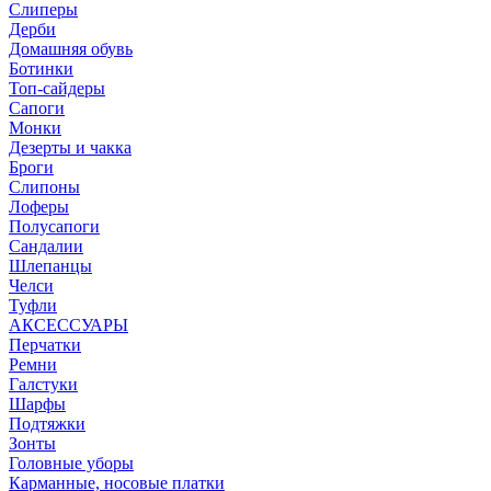
Слиперы
Дерби
Домашняя обувь
Ботинки
Топ-сайдеры
Сапоги
Монки
Дезерты и чакка
Броги
Слипоны
Лоферы
Полусапоги
Сандалии
Шлепанцы
Челси
Туфли
АКСЕССУАРЫ
Перчатки
Ремни
Галстуки
Шарфы
Подтяжки
Зонты
Головные уборы
Карманные, носовые платки