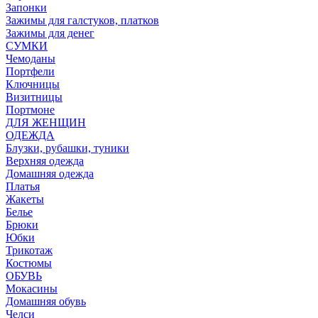
Запонки
Зажимы для галстуков, платков
Зажимы для денег
СУМКИ
Чемоданы
Портфели
Ключницы
Визитницы
Портмоне
ДЛЯ ЖЕНЩИН
ОДЕЖДА
Блузки, рубашки, туники
Верхняя одежда
Домашняя одежда
Платья
Жакеты
Белье
Брюки
Юбки
Трикотаж
Костюмы
ОБУВЬ
Мокасины
Домашняя обувь
Челси