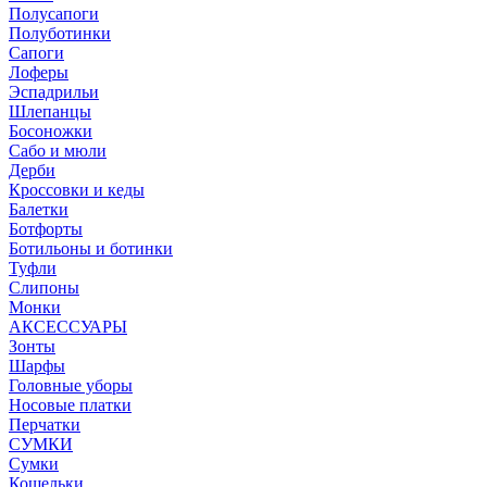
Полусапоги
Полуботинки
Сапоги
Лоферы
Эспадрильи
Шлепанцы
Босоножки
Сабо и мюли
Дерби
Кроссовки и кеды
Балетки
Ботфорты
Ботильоны и ботинки
Туфли
Слипоны
Монки
АКСЕССУАРЫ
Зонты
Шарфы
Головные уборы
Носовые платки
Перчатки
СУМКИ
Сумки
Кошельки