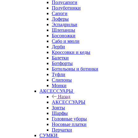
Полусапоги
Полуботинки
Сапоги
Лоферы
Эспадрильи
Шлепанцы
Босоножки
Сабо и мюли
Дерби
Кроссовки и кеды
Балетки
Ботфорты
Ботильоны и ботинки
Туфли
Слипоны
Монки
АКСЕССУАРЫ
Назад
АКСЕССУАРЫ
Зонты
Шарфы
Головные уборы
Носовые платки
Перчатки
СУМКИ