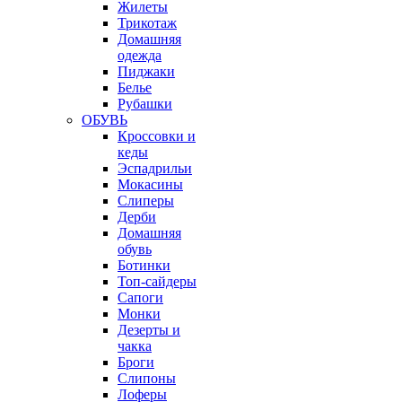
Жилеты
Трикотаж
Домашняя
одежда
Пиджаки
Белье
Рубашки
ОБУВЬ
Кроссовки и
кеды
Эспадрильи
Мокасины
Слиперы
Дерби
Домашняя
обувь
Ботинки
Топ-сайдеры
Сапоги
Монки
Дезерты и
чакка
Броги
Слипоны
Лоферы