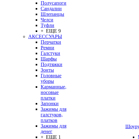
Полусапоги
Сандалии
Шлепанцы
Челси
Туфли
+ ЕЩЕ 9
АКСЕССУАРЫ
Перчатки
Ремни
Галстуки
Шарфы
Подтяжки
Зонты
Головные
уборы
Карманные,
носовые
платки
Запонки
Зажимы для
галстуков,
платков
Зажимы для
Шоур
денег
+ ЕЩЕ 1