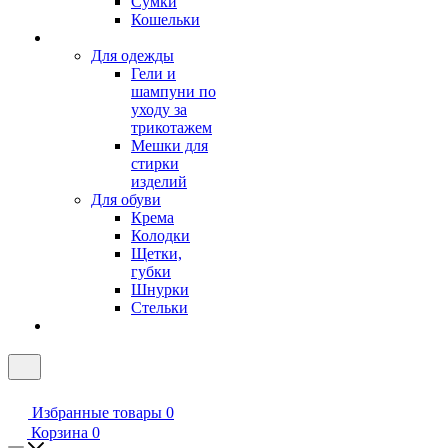
Сумки
Кошельки
Для одежды
Гели и
шампуни по
уходу за
трикотажем
Мешки для
стирки
изделий
Для обуви
Крема
Колодки
Щетки,
губки
Шнурки
Стельки
Избранные товары
0
Корзина
0