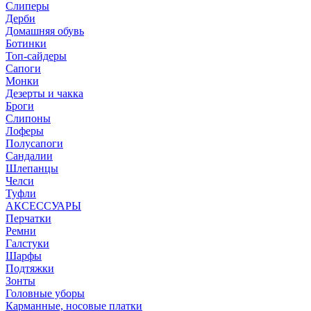
Слиперы
Дерби
Домашняя обувь
Ботинки
Топ-сайдеры
Сапоги
Монки
Дезерты и чакка
Броги
Слипоны
Лоферы
Полусапоги
Сандалии
Шлепанцы
Челси
Туфли
АКСЕССУАРЫ
Перчатки
Ремни
Галстуки
Шарфы
Подтяжки
Зонты
Головные уборы
Карманные, носовые платки