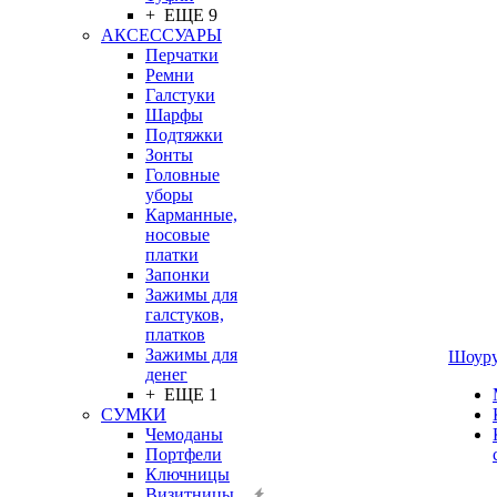
+ ЕЩЕ 9
АКСЕССУАРЫ
Перчатки
Ремни
Галстуки
Шарфы
Подтяжки
Зонты
Головные
уборы
Карманные,
носовые
платки
Запонки
Зажимы для
галстуков,
платков
Зажимы для
Шоур
денег
+ ЕЩЕ 1
СУМКИ
Чемоданы
Портфели
Ключницы
Визитницы