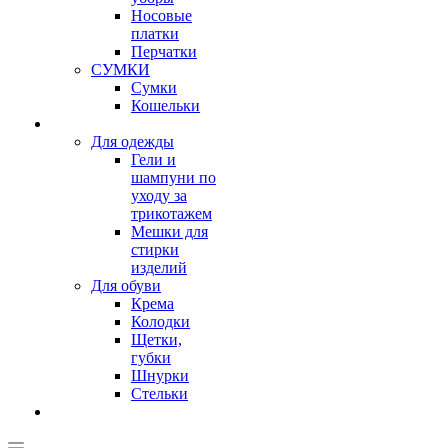
Носовые
платки
Перчатки
СУМКИ
Сумки
Кошельки
Для одежды
Гели и
шампуни по
уходу за
трикотажем
Мешки для
стирки
изделий
Для обуви
Крема
Колодки
Щетки,
губки
Шнурки
Стельки