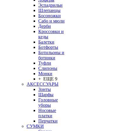
Эспадрильи
Шлепанцы
Босоножки
Сабо и мюли
Дерби
Кроссовки и
кеды
Балетки
Ботфорты
Ботильоны и
ботинки
Туфли
Слипоны
Монки
+ ЕЩЕ 9
АКСЕССУАРЫ
Зонты
Шарфы
Головные
уборы
Носовые
платки
Перчатки
СУМКИ