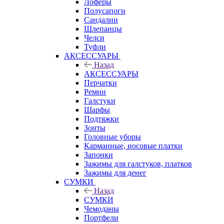
Лоферы
Полусапоги
Сандалии
Шлепанцы
Челси
Туфли
АКСЕССУАРЫ
Назад
АКСЕССУАРЫ
Перчатки
Ремни
Галстуки
Шарфы
Подтяжки
Зонты
Головные уборы
Карманные, носовые платки
Запонки
Зажимы для галстуков, платков
Зажимы для денег
СУМКИ
Назад
СУМКИ
Чемоданы
Портфели