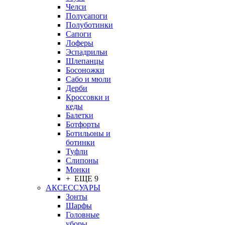
Челси
Полусапоги
Полуботинки
Сапоги
Лоферы
Эспадрильи
Шлепанцы
Босоножки
Сабо и мюли
Дерби
Кроссовки и
кеды
Балетки
Ботфорты
Ботильоны и
ботинки
Туфли
Слипоны
Монки
+ ЕЩЕ 9
АКСЕССУАРЫ
Зонты
Шарфы
Головные
уборы