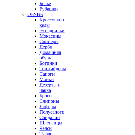
Белье
Рубашки
ОБУВЬ
Кроссовки и
кеды
Эспадрильи
Мокасины
Слиперы
Дерби
Домашняя
обувь
Ботинки
Топ-сайдеры
Сапоги
Монки
Дезерты и
чакка
Броги
Слипоны
Лоферы
Полусапоги
Сандалии
Шлепанцы
Челси
Туфли