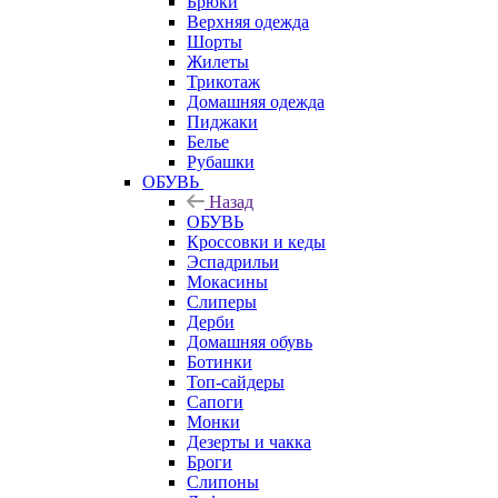
Брюки
Верхняя одежда
Шорты
Жилеты
Трикотаж
Домашняя одежда
Пиджаки
Белье
Рубашки
ОБУВЬ
Назад
ОБУВЬ
Кроссовки и кеды
Эспадрильи
Мокасины
Слиперы
Дерби
Домашняя обувь
Ботинки
Топ-сайдеры
Сапоги
Монки
Дезерты и чакка
Броги
Слипоны