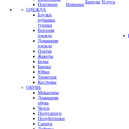
Бренды
Услуги
Портмоне
Новинки
ОДЕЖДА
Блузки,
рубашки,
туники
Верхняя
одежда
Домашняя
одежда
Платья
Жакеты
Белье
Брюки
Юбки
Трикотаж
Костюмы
ОБУВЬ
Мокасины
Домашняя
обувь
Челси
Полусапоги
Полуботинки
Сапоги
Лоферы