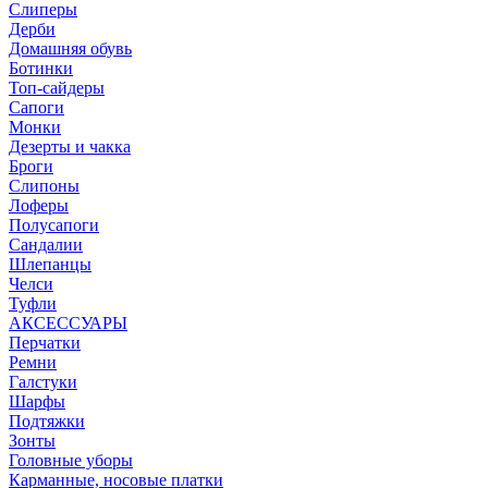
Слиперы
Дерби
Домашняя обувь
Ботинки
Топ-сайдеры
Сапоги
Монки
Дезерты и чакка
Броги
Слипоны
Лоферы
Полусапоги
Сандалии
Шлепанцы
Челси
Туфли
АКСЕССУАРЫ
Перчатки
Ремни
Галстуки
Шарфы
Подтяжки
Зонты
Головные уборы
Карманные, носовые платки