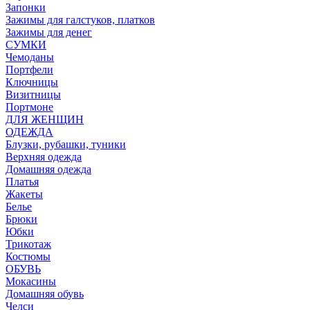
Запонки
Зажимы для галстуков, платков
Зажимы для денег
СУМКИ
Чемоданы
Портфели
Ключницы
Визитницы
Портмоне
ДЛЯ ЖЕНЩИН
ОДЕЖДА
Блузки, рубашки, туники
Верхняя одежда
Домашняя одежда
Платья
Жакеты
Белье
Брюки
Юбки
Трикотаж
Костюмы
ОБУВЬ
Мокасины
Домашняя обувь
Челси