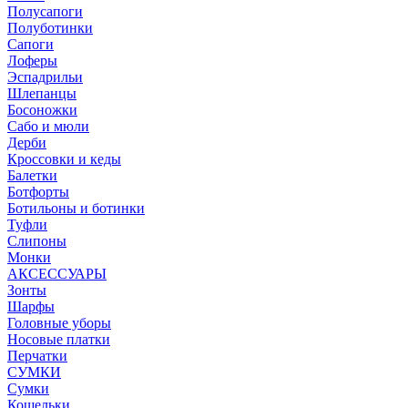
Полусапоги
Полуботинки
Сапоги
Лоферы
Эспадрильи
Шлепанцы
Босоножки
Сабо и мюли
Дерби
Кроссовки и кеды
Балетки
Ботфорты
Ботильоны и ботинки
Туфли
Слипоны
Монки
АКСЕССУАРЫ
Зонты
Шарфы
Головные уборы
Носовые платки
Перчатки
СУМКИ
Сумки
Кошельки