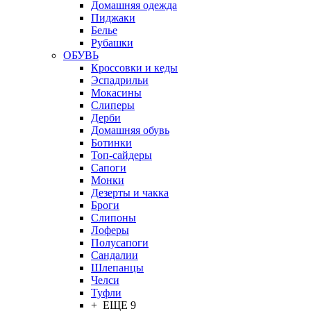
Домашняя одежда
Пиджаки
Белье
Рубашки
ОБУВЬ
Кроссовки и кеды
Эспадрильи
Мокасины
Слиперы
Дерби
Домашняя обувь
Ботинки
Топ-сайдеры
Сапоги
Монки
Дезерты и чакка
Броги
Слипоны
Лоферы
Полусапоги
Сандалии
Шлепанцы
Челси
Туфли
+ ЕЩЕ 9