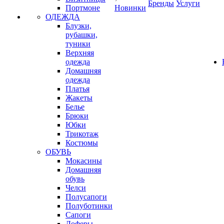
Бренды
Услуги
Портмоне
Новинки
ОДЕЖДА
Блузки,
рубашки,
туники
Верхняя
одежда
Домашняя
одежда
Платья
Жакеты
Белье
Брюки
Юбки
Трикотаж
Костюмы
ОБУВЬ
Мокасины
Домашняя
обувь
Челси
Полусапоги
Полуботинки
Сапоги
Лоферы