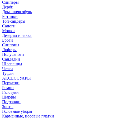
Слиперы
Дерби
Домашняя обувь
Ботинки
Топ-сайдеры
Сапоги
Монки
Дезерты и чакка
Броги
Слипоны
Лоферы
Полусапоги
Сандалии
Шлепанцы
Челси
Туфли
АКСЕССУАРЫ
Перчатки
Ремни
Галстуки
Шарфы
Подтяжки
Зонты
Головные уборы
Карманные, носовые платки