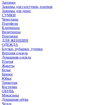
Запонки
Зажимы для галстуков, платков
Зажимы для денег
СУМКИ
Чемоданы
Портфели
Ключницы
Визитницы
Портмоне
ДЛЯ ЖЕНЩИН
ОДЕЖДА
Блузки, рубашки, туники
Верхняя одежда
Домашняя одежда
Платья
Жакеты
Белье
Брюки
Юбки
Трикотаж
Костюмы
ОБУВЬ
Мокасины
Домашняя обувь
Челси