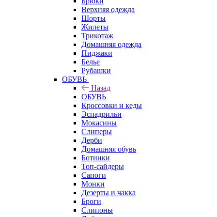
Брюки
Верхняя одежда
Шорты
Жилеты
Трикотаж
Домашняя одежда
Пиджаки
Белье
Рубашки
ОБУВЬ
Назад
ОБУВЬ
Кроссовки и кеды
Эспадрильи
Мокасины
Слиперы
Дерби
Домашняя обувь
Ботинки
Топ-сайдеры
Сапоги
Монки
Дезерты и чакка
Броги
Слипоны