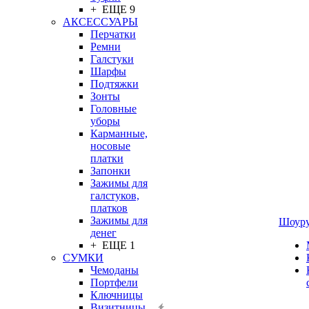
+ ЕЩЕ 9
АКСЕССУАРЫ
Перчатки
Ремни
Галстуки
Шарфы
Подтяжки
Зонты
Головные
уборы
Карманные,
носовые
платки
Запонки
Зажимы для
галстуков,
платков
Зажимы для
Шоур
денег
+ ЕЩЕ 1
СУМКИ
Чемоданы
Портфели
Ключницы
Визитницы