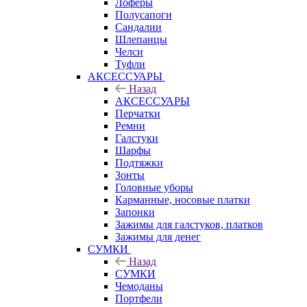
Лоферы
Полусапоги
Сандалии
Шлепанцы
Челси
Туфли
АКСЕССУАРЫ
Назад
АКСЕССУАРЫ
Перчатки
Ремни
Галстуки
Шарфы
Подтяжки
Зонты
Головные уборы
Карманные, носовые платки
Запонки
Зажимы для галстуков, платков
Зажимы для денег
СУМКИ
Назад
СУМКИ
Чемоданы
Портфели