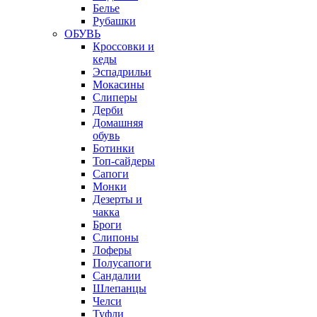
Белье
Рубашки
ОБУВЬ
Кроссовки и
кеды
Эспадрильи
Мокасины
Слиперы
Дерби
Домашняя
обувь
Ботинки
Топ-сайдеры
Сапоги
Монки
Дезерты и
чакка
Броги
Слипоны
Лоферы
Полусапоги
Сандалии
Шлепанцы
Челси
Туфли