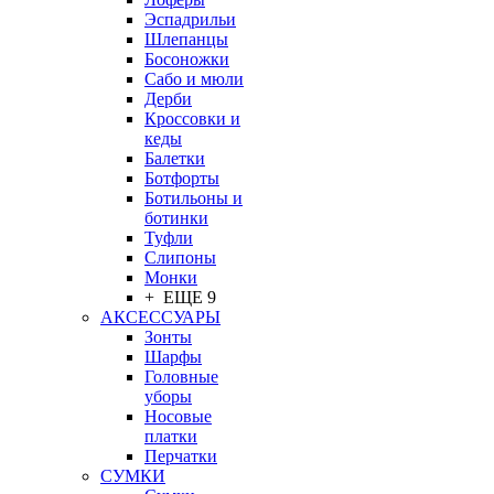
Эспадрильи
Шлепанцы
Босоножки
Сабо и мюли
Дерби
Кроссовки и
кеды
Балетки
Ботфорты
Ботильоны и
ботинки
Туфли
Слипоны
Монки
+ ЕЩЕ 9
АКСЕССУАРЫ
Зонты
Шарфы
Головные
уборы
Носовые
платки
Перчатки
СУМКИ