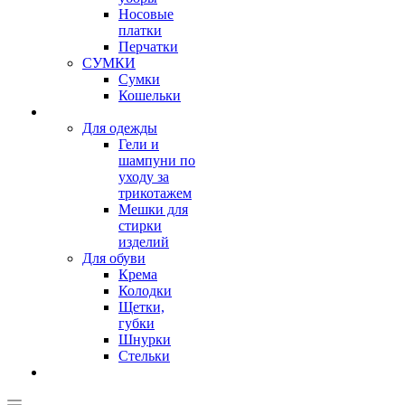
Носовые
платки
Перчатки
СУМКИ
Сумки
Кошельки
Для одежды
Гели и
шампуни по
уходу за
трикотажем
Мешки для
стирки
изделий
Для обуви
Крема
Колодки
Щетки,
губки
Шнурки
Стельки