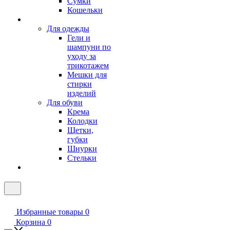
Сумки
Кошельки
Для одежды
Гели и
шампуни по
уходу за
трикотажем
Мешки для
стирки
изделий
Для обуви
Крема
Колодки
Щетки,
губки
Шнурки
Стельки
Избранные товары
0
Корзина
0