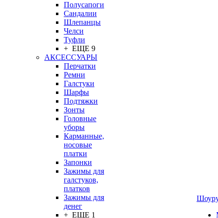
Полусапоги
Сандалии
Шлепанцы
Челси
Туфли
+ ЕЩЕ 9
АКСЕССУАРЫ
Перчатки
Ремни
Галстуки
Шарфы
Подтяжки
Зонты
Головные
уборы
Карманные,
носовые
платки
Запонки
Зажимы для
галстуков,
платков
Зажимы для
Шоур
денег
+ ЕЩЕ 1