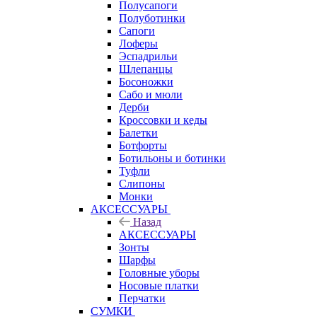
Полусапоги
Полуботинки
Сапоги
Лоферы
Эспадрильи
Шлепанцы
Босоножки
Сабо и мюли
Дерби
Кроссовки и кеды
Балетки
Ботфорты
Ботильоны и ботинки
Туфли
Слипоны
Монки
АКСЕССУАРЫ
Назад
АКСЕССУАРЫ
Зонты
Шарфы
Головные уборы
Носовые платки
Перчатки
СУМКИ