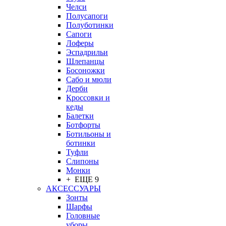
Челси
Полусапоги
Полуботинки
Сапоги
Лоферы
Эспадрильи
Шлепанцы
Босоножки
Сабо и мюли
Дерби
Кроссовки и
кеды
Балетки
Ботфорты
Ботильоны и
ботинки
Туфли
Слипоны
Монки
+ ЕЩЕ 9
АКСЕССУАРЫ
Зонты
Шарфы
Головные
уборы