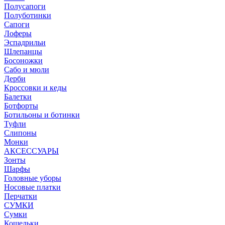
Полусапоги
Полуботинки
Сапоги
Лоферы
Эспадрильи
Шлепанцы
Босоножки
Сабо и мюли
Дерби
Кроссовки и кеды
Балетки
Ботфорты
Ботильоны и ботинки
Туфли
Слипоны
Монки
АКСЕССУАРЫ
Зонты
Шарфы
Головные уборы
Носовые платки
Перчатки
СУМКИ
Сумки
Кошельки