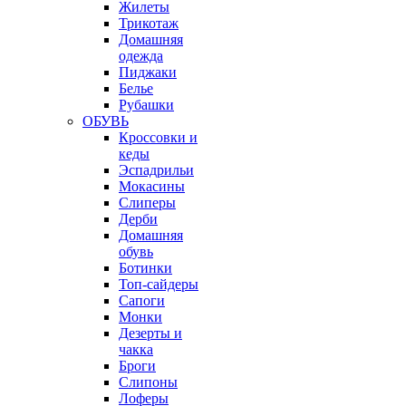
Жилеты
Трикотаж
Домашняя
одежда
Пиджаки
Белье
Рубашки
ОБУВЬ
Кроссовки и
кеды
Эспадрильи
Мокасины
Слиперы
Дерби
Домашняя
обувь
Ботинки
Топ-сайдеры
Сапоги
Монки
Дезерты и
чакка
Броги
Слипоны
Лоферы