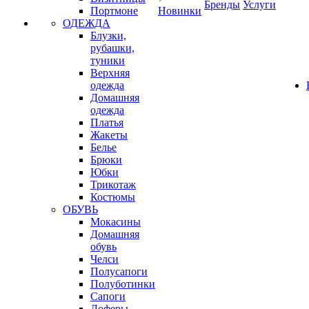
Бренды
Услуги
Портмоне
Новинки
ОДЕЖДА
Блузки,
рубашки,
туники
Верхняя
одежда
Домашняя
одежда
Платья
Жакеты
Белье
Брюки
Юбки
Трикотаж
Костюмы
ОБУВЬ
Мокасины
Домашняя
обувь
Челси
Полусапоги
Полуботинки
Сапоги
Лоферы