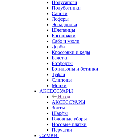
Полусапоги
Полуботинки
Сапоги
Лоферы
Эспадрильи
Шлепанцы
Босоножки
Сабо и мюли
Дерби
Кроссовки и кеды
Балетки
Ботфорты
Ботильоны и ботинки
Туфли
Слипоны
Монки
АКСЕССУАРЫ
Назад
АКСЕССУАРЫ
Зонты
Шарфы
Головные уборы
Носовые платки
Перчатки
СУМКИ