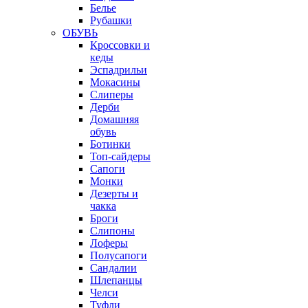
Белье
Рубашки
ОБУВЬ
Кроссовки и
кеды
Эспадрильи
Мокасины
Слиперы
Дерби
Домашняя
обувь
Ботинки
Топ-сайдеры
Сапоги
Монки
Дезерты и
чакка
Броги
Слипоны
Лоферы
Полусапоги
Сандалии
Шлепанцы
Челси
Туфли