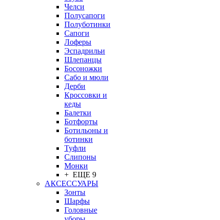
Челси
Полусапоги
Полуботинки
Сапоги
Лоферы
Эспадрильи
Шлепанцы
Босоножки
Сабо и мюли
Дерби
Кроссовки и
кеды
Балетки
Ботфорты
Ботильоны и
ботинки
Туфли
Слипоны
Монки
+ ЕЩЕ 9
АКСЕССУАРЫ
Зонты
Шарфы
Головные
уборы