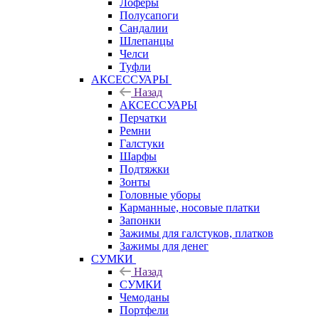
Лоферы
Полусапоги
Сандалии
Шлепанцы
Челси
Туфли
АКСЕССУАРЫ
Назад
АКСЕССУАРЫ
Перчатки
Ремни
Галстуки
Шарфы
Подтяжки
Зонты
Головные уборы
Карманные, носовые платки
Запонки
Зажимы для галстуков, платков
Зажимы для денег
СУМКИ
Назад
СУМКИ
Чемоданы
Портфели