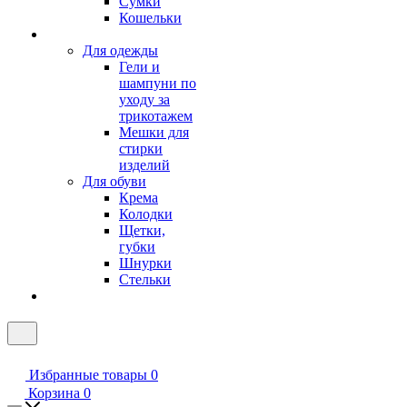
Сумки
Кошельки
Для одежды
Гели и
шампуни по
уходу за
трикотажем
Мешки для
стирки
изделий
Для обуви
Крема
Колодки
Щетки,
губки
Шнурки
Стельки
Избранные товары
0
Корзина
0