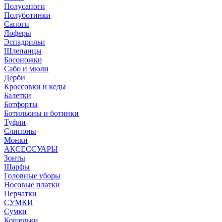
Полусапоги
Полуботинки
Сапоги
Лоферы
Эспадрильи
Шлепанцы
Босоножки
Сабо и мюли
Дерби
Кроссовки и кеды
Балетки
Ботфорты
Ботильоны и ботинки
Туфли
Слипоны
Монки
АКСЕССУАРЫ
Зонты
Шарфы
Головные уборы
Носовые платки
Перчатки
СУМКИ
Сумки
Кошельки