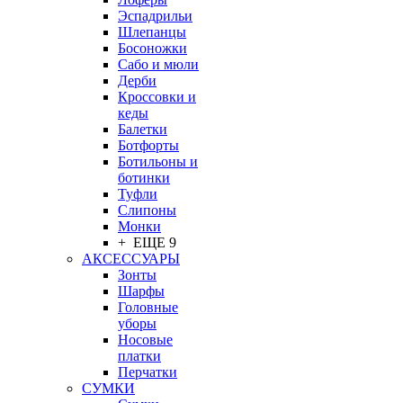
Эспадрильи
Шлепанцы
Босоножки
Сабо и мюли
Дерби
Кроссовки и
кеды
Балетки
Ботфорты
Ботильоны и
ботинки
Туфли
Слипоны
Монки
+ ЕЩЕ 9
АКСЕССУАРЫ
Зонты
Шарфы
Головные
уборы
Носовые
платки
Перчатки
СУМКИ