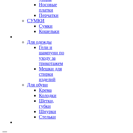
Носовые
платки
Перчатки
СУМКИ
Сумки
Кошельки
Для одежды
Гели и
шампуни по
уходу за
трикотажем
Мешки для
стирки
изделий
Для обуви
Крема
Колодки
Щетки,
губки
Шнурки
Стельки