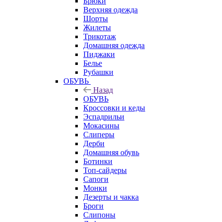
Брюки
Верхняя одежда
Шорты
Жилеты
Трикотаж
Домашняя одежда
Пиджаки
Белье
Рубашки
ОБУВЬ
Назад
ОБУВЬ
Кроссовки и кеды
Эспадрильи
Мокасины
Слиперы
Дерби
Домашняя обувь
Ботинки
Топ-сайдеры
Сапоги
Монки
Дезерты и чакка
Броги
Слипоны