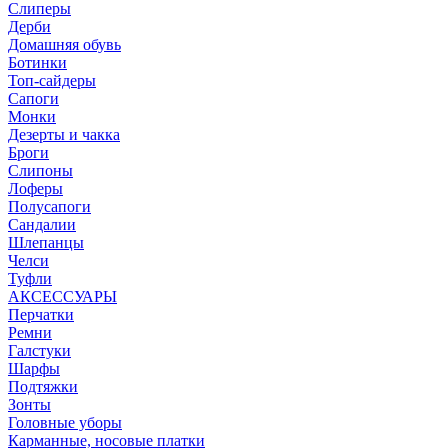
Слиперы
Дерби
Домашняя обувь
Ботинки
Топ-сайдеры
Сапоги
Монки
Дезерты и чакка
Броги
Слипоны
Лоферы
Полусапоги
Сандалии
Шлепанцы
Челси
Туфли
АКСЕССУАРЫ
Перчатки
Ремни
Галстуки
Шарфы
Подтяжки
Зонты
Головные уборы
Карманные, носовые платки