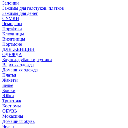
Запонки
Зажимы для галстуков, платков
Зажимы для денег
СУМКИ
Чемоданы
Портфели
Ключницы
Визитницы
Портмоне
ДЛЯ ЖЕНЩИН
ОДЕЖДА
Блузки, рубашки, туники
Верхняя одежда
Домашняя одежда
Платья
Жакеты
Белье
Брюки
Юбки
Трикотаж
Костюмы
ОБУВЬ
Мокасины
Домашняя обувь
Челси