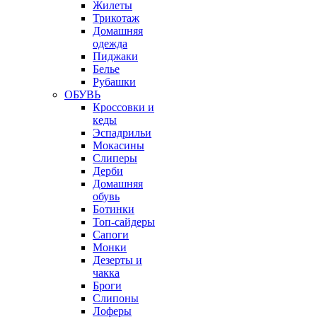
Жилеты
Трикотаж
Домашняя
одежда
Пиджаки
Белье
Рубашки
ОБУВЬ
Кроссовки и
кеды
Эспадрильи
Мокасины
Слиперы
Дерби
Домашняя
обувь
Ботинки
Топ-сайдеры
Сапоги
Монки
Дезерты и
чакка
Броги
Слипоны
Лоферы