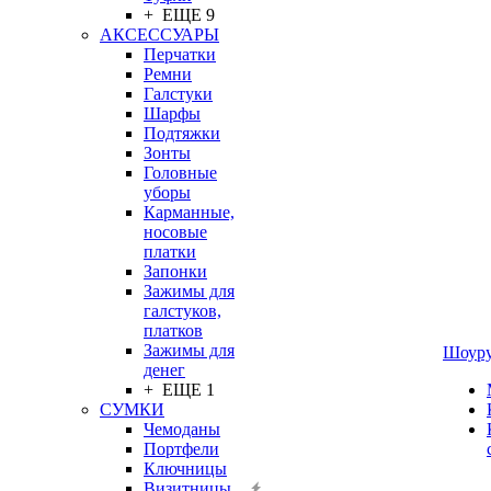
+ ЕЩЕ 9
АКСЕССУАРЫ
Перчатки
Ремни
Галстуки
Шарфы
Подтяжки
Зонты
Головные
уборы
Карманные,
носовые
платки
Запонки
Зажимы для
галстуков,
платков
Зажимы для
Шоур
денег
+ ЕЩЕ 1
СУМКИ
Чемоданы
Портфели
Ключницы
Визитницы