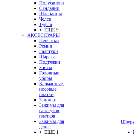
Полусапоги
Сандалии
Шлепанцы
Челси
Туфли
+ ЕЩЕ 9
АКСЕССУАРЫ
Перчатки
Ремни
Галстуки
Шарфы
Подтяжки
Зонты
Головные
уборы
Карманные,
носовые
платки
Запонки
Зажимы для
галстуков,
платков
Зажимы для
Шоур
денег
+ ЕЩЕ 1