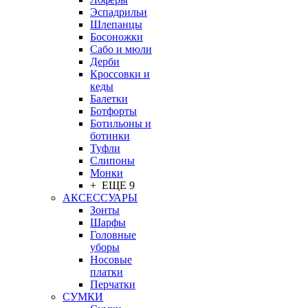
Эспадрильи
Шлепанцы
Босоножки
Сабо и мюли
Дерби
Кроссовки и
кеды
Балетки
Ботфорты
Ботильоны и
ботинки
Туфли
Слипоны
Монки
+ ЕЩЕ 9
АКСЕССУАРЫ
Зонты
Шарфы
Головные
уборы
Носовые
платки
Перчатки
СУМКИ