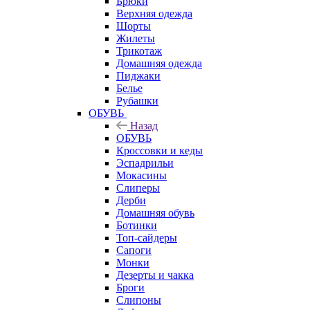
Брюки
Верхняя одежда
Шорты
Жилеты
Трикотаж
Домашняя одежда
Пиджаки
Белье
Рубашки
ОБУВЬ
Назад
ОБУВЬ
Кроссовки и кеды
Эспадрильи
Мокасины
Слиперы
Дерби
Домашняя обувь
Ботинки
Топ-сайдеры
Сапоги
Монки
Дезерты и чакка
Броги
Слипоны