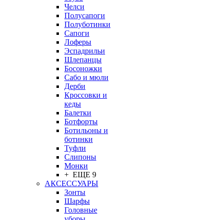
Челси
Полусапоги
Полуботинки
Сапоги
Лоферы
Эспадрильи
Шлепанцы
Босоножки
Сабо и мюли
Дерби
Кроссовки и
кеды
Балетки
Ботфорты
Ботильоны и
ботинки
Туфли
Слипоны
Монки
+ ЕЩЕ 9
АКСЕССУАРЫ
Зонты
Шарфы
Головные
уборы