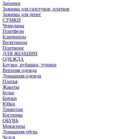
Запонки
Зажимы для галстуков, платков
Зажимы для денег
СУМКИ
Чемоданы
Портфели
Ключницы
Визитницы
Портмоне
ДЛЯ ЖЕНЩИН
ОДЕЖДА
Блузки, рубашки, туники
Верхняя одежда
Домашняя одежда
Платья
Жакеты
Белье
Брюки
Юбки
Трикотаж
Костюмы
ОБУВЬ
Мокасины
Домашняя обувь
Челси