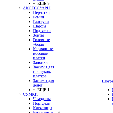
+ ЕЩЕ 9
АКСЕССУАРЫ
Перчатки
Ремни
Галстуки
Шарфы
Подтяжки
Зонты
Головные
уборы
Карманные,
носовые
платки
Запонки
Зажимы для
галстуков,
платков
Зажимы для
Шоур
денег
+ ЕЩЕ 1
СУМКИ
Чемоданы
Портфели
Ключницы
Визитницы