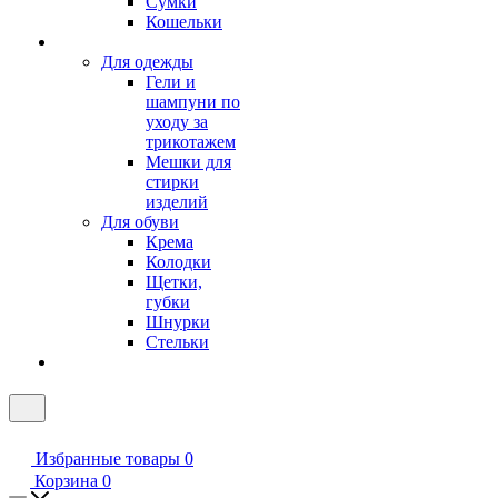
Сумки
Кошельки
Для одежды
Гели и
шампуни по
уходу за
трикотажем
Мешки для
стирки
изделий
Для обуви
Крема
Колодки
Щетки,
губки
Шнурки
Стельки
Избранные товары
0
Корзина
0