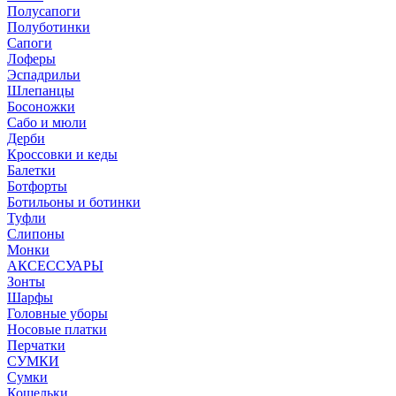
Полусапоги
Полуботинки
Сапоги
Лоферы
Эспадрильи
Шлепанцы
Босоножки
Сабо и мюли
Дерби
Кроссовки и кеды
Балетки
Ботфорты
Ботильоны и ботинки
Туфли
Слипоны
Монки
АКСЕССУАРЫ
Зонты
Шарфы
Головные уборы
Носовые платки
Перчатки
СУМКИ
Сумки
Кошельки