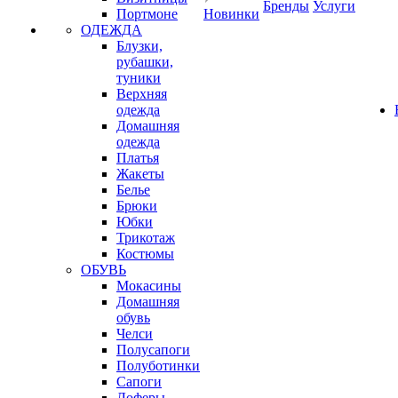
Бренды
Услуги
Портмоне
Новинки
ОДЕЖДА
Блузки,
рубашки,
туники
Верхняя
одежда
Домашняя
одежда
Платья
Жакеты
Белье
Брюки
Юбки
Трикотаж
Костюмы
ОБУВЬ
Мокасины
Домашняя
обувь
Челси
Полусапоги
Полуботинки
Сапоги
Лоферы