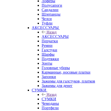
Лоферы
Полусапоги
Сандалии
Шлепанцы
Челси
Туфли
АКСЕССУАРЫ
Назад
АКСЕССУАРЫ
Перчатки
Ремни
Галстуки
Шарфы
Подтяжки
Зонты
Головные уборы
Карманные, носовые платки
Запонки
Зажимы для галстуков, платков
Зажимы для денег
СУМКИ
Назад
СУМКИ
Чемоданы
Портфели