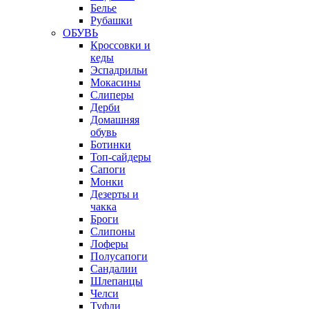
Белье
Рубашки
ОБУВЬ
Кроссовки и
кеды
Эспадрильи
Мокасины
Слиперы
Дерби
Домашняя
обувь
Ботинки
Топ-сайдеры
Сапоги
Монки
Дезерты и
чакка
Броги
Слипоны
Лоферы
Полусапоги
Сандалии
Шлепанцы
Челси
Туфли