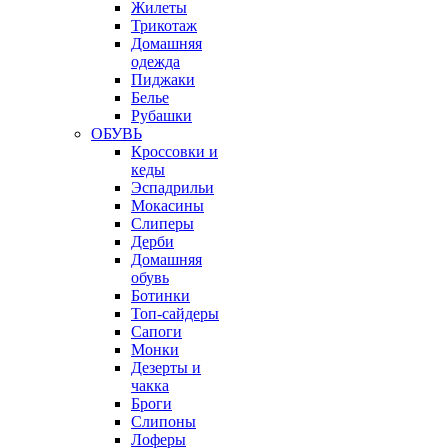
Жилеты
Трикотаж
Домашняя
одежда
Пиджаки
Белье
Рубашки
ОБУВЬ
Кроссовки и
кеды
Эспадрильи
Мокасины
Слиперы
Дерби
Домашняя
обувь
Ботинки
Топ-сайдеры
Сапоги
Монки
Дезерты и
чакка
Броги
Слипоны
Лоферы