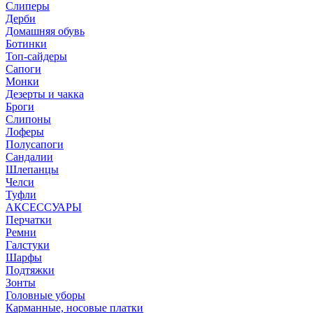
Слиперы
Дерби
Домашняя обувь
Ботинки
Топ-сайдеры
Сапоги
Монки
Дезерты и чакка
Броги
Слипоны
Лоферы
Полусапоги
Сандалии
Шлепанцы
Челси
Туфли
АКСЕССУАРЫ
Перчатки
Ремни
Галстуки
Шарфы
Подтяжки
Зонты
Головные уборы
Карманные, носовые платки