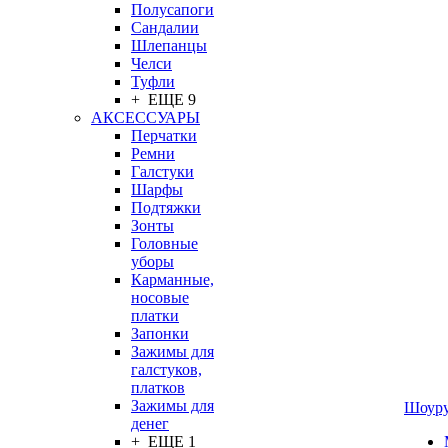
Полусапоги
Сандалии
Шлепанцы
Челси
Туфли
+ ЕЩЕ 9
АКСЕССУАРЫ
Перчатки
Ремни
Галстуки
Шарфы
Подтяжки
Зонты
Головные
уборы
Карманные,
носовые
платки
Запонки
Зажимы для
галстуков,
платков
Зажимы для
Шоур
денег
+ ЕЩЕ 1