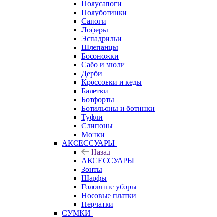
Полусапоги
Полуботинки
Сапоги
Лоферы
Эспадрильи
Шлепанцы
Босоножки
Сабо и мюли
Дерби
Кроссовки и кеды
Балетки
Ботфорты
Ботильоны и ботинки
Туфли
Слипоны
Монки
АКСЕССУАРЫ
Назад
АКСЕССУАРЫ
Зонты
Шарфы
Головные уборы
Носовые платки
Перчатки
СУМКИ