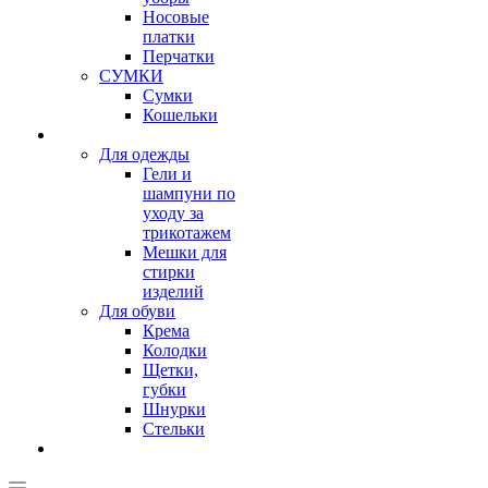
Носовые
платки
Перчатки
СУМКИ
Сумки
Кошельки
Для одежды
Гели и
шампуни по
уходу за
трикотажем
Мешки для
стирки
изделий
Для обуви
Крема
Колодки
Щетки,
губки
Шнурки
Стельки