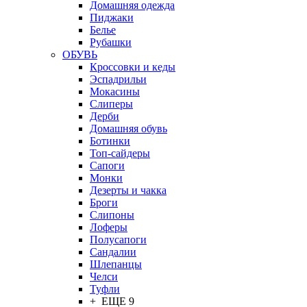
Домашняя одежда
Пиджаки
Белье
Рубашки
ОБУВЬ
Кроссовки и кеды
Эспадрильи
Мокасины
Слиперы
Дерби
Домашняя обувь
Ботинки
Топ-сайдеры
Сапоги
Монки
Дезерты и чакка
Броги
Слипоны
Лоферы
Полусапоги
Сандалии
Шлепанцы
Челси
Туфли
+ ЕЩЕ 9