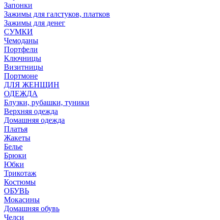
Запонки
Зажимы для галстуков, платков
Зажимы для денег
СУМКИ
Чемоданы
Портфели
Ключницы
Визитницы
Портмоне
ДЛЯ ЖЕНЩИН
ОДЕЖДА
Блузки, рубашки, туники
Верхняя одежда
Домашняя одежда
Платья
Жакеты
Белье
Брюки
Юбки
Трикотаж
Костюмы
ОБУВЬ
Мокасины
Домашняя обувь
Челси