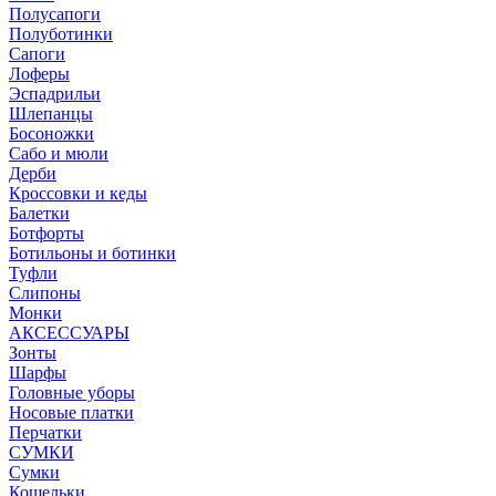
Полусапоги
Полуботинки
Сапоги
Лоферы
Эспадрильи
Шлепанцы
Босоножки
Сабо и мюли
Дерби
Кроссовки и кеды
Балетки
Ботфорты
Ботильоны и ботинки
Туфли
Слипоны
Монки
АКСЕССУАРЫ
Зонты
Шарфы
Головные уборы
Носовые платки
Перчатки
СУМКИ
Сумки
Кошельки