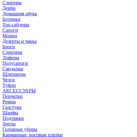
Слиперы
Дерби
Домашняя обувь
Ботинки
Топ-сайдеры
Сапоги
Монки
Дезерты и чакка
Броги
Слипоны
Лоферы
Полусапоги
Сандалии
Шлепанцы
Челси
Туфли
АКСЕССУАРЫ
Перчатки
Ремни
Галстуки
Шарфы
Подтяжки
Зонты
Головные уборы
Карманные, носовые платки